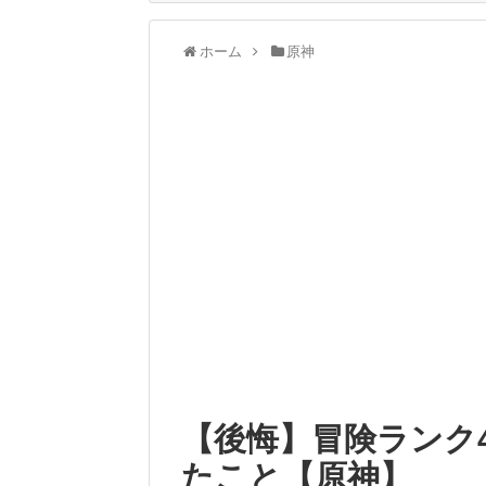
ホーム
原神
【後悔】冒険ランク
たこと【原神】