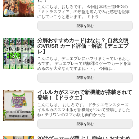
こんにちは、おしろです。 今回は本格王道RPGの
「ミトラスフィア」の序盤を遊んでみた感想を記事
にしていこうと思います。 ミトラ...
記事を読む
分解おすすめカードはなに？ 自然文明
のVR/SR カード評価・解説【デュエプ
レ】
こんにちは、デュエプレにハマりまくっているおし
ろです。 デュエプレって結構課金ゲーでカードを集
めるのが大変なんですよね・・。 今回は...
記事を読む
イルルカがスマホで新機能が搭載されて
登場！【ドラクエ】
こんにちは、 おしろです。 ドラクエモンスターズ
イルルカのスマホ版が新機能がついて登場しました
ね♪ テリワンのスマホ版も面白かった...
記事を読む
20代ゲーマーが選ぶ！ 面白い おすすめ