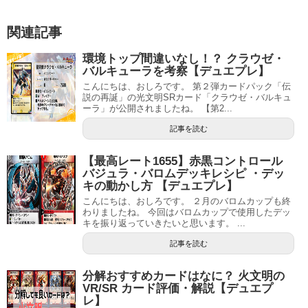
関連記事
環境トップ間違いなし！？ クラウゼ・
バルキューラを考察【デュエプレ】
こんにちは、おしろです。 第２弾カードパック「伝
説の再誕」の光文明SRカード「クラウゼ・バルキュ
ーラ」が公開されましたね。 【第2...
記事を読む
【最高レート1655】赤黒コントロール
バジュラ・バロムデッキレシピ ・デッ
キの動かし方 【デュエプレ】
こんにちは、おしろです。 ２月のバロムカップも終
わりましたね。 今回はバロムカップで使用したデッ
キを振り返っていきたいと思います。 ...
記事を読む
分解おすすめカードはなに？ 火文明の
VR/SR カード評価・解説【デュエプ
レ】