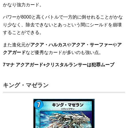
かなり強力カード。
パワーが8000と高くバトルで一方的に倒せれることがかな
り少なく、除去できないとあっという間にシールドを崩壊
することができる。
また進化元が
アクア・ハルカス
や
アクア・サーファー
や
ア
クアガード
など優秀なカードが多いのも強い点。
7マナ アクアガード+クリスタルランサーは犯罪ムーブ
キング・マゼラン